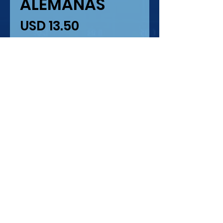
ALEMANAS
Precio
USD 13.50
Cantidad
*
Agregar al carrito
DECALS IMPRESION
SERIGRAFIA 100%
MEDIDAS DESDE 0.3 MM
HASTA 2.1 CM.
IMPRESION SOBRE PAPEL
BLANCO