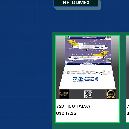
INF. DDMEX
727-100 TAESA
Vista rápida
Precio
P
USD 17.35
U