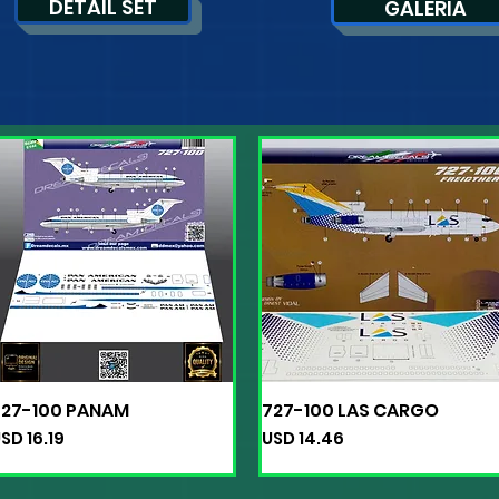
DETAIL SET
GALERIA
727-100 PANAM
727-100 LAS CARGO
Vista rápida
Vista rápida
recio
Precio
SD 16.19
USD 14.46