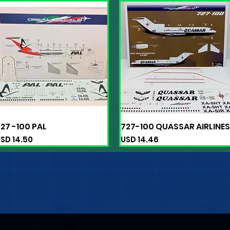
27 -100 PAL
727-100 QUASSAR AIRLINES
Vista rápida
Vista rápida
recio
Precio
SD 14.50
USD 14.46