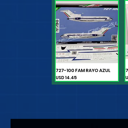
727-100 FAM RAYO AZUL
7
Vista rápida
Precio
P
USD 14.45
U